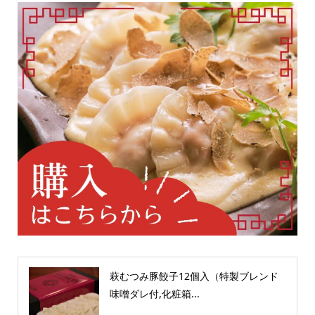
萩むつみ豚餃子12個入（特製ブレンド
味噌ダレ付,化粧箱...