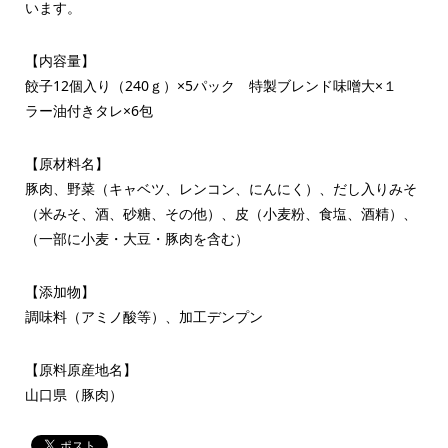
います。
【内容量】
餃子12個入り（240ｇ）×5パック 特製ブレンド味噌大×１
ラー油付きタレ×6包
【原材料名】
豚肉、野菜（キャベツ、レンコン、にんにく）、だし入りみそ
（米みそ、酒、砂糖、その他）、皮（小麦粉、食塩、酒精）、
（一部に小麦・大豆・豚肉を含む）
【添加物】
調味料（アミノ酸等）、加工デンプン
【原料原産地名】
山口県（豚肉）